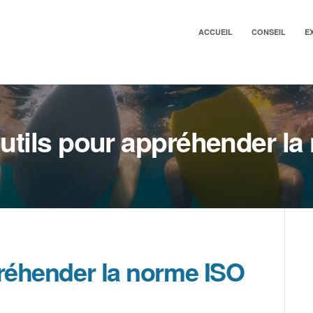
ACCUEIL
CONSEIL
E
utils pour appréhender l
préhender la norme ISO