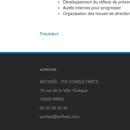
Développement du réflexe de préven
Audits internes pour progresser
Organisation des revues de direction
Précédent
ADRESSE
ANTHEÏS - ITG CONSULTANTS
18 rue de la Ville-l'Evêque
75008 PARIS
06 33 39 22 40
contact@antheis.com