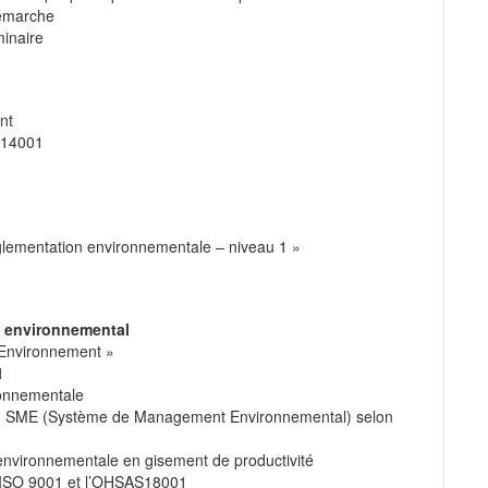
démarche
minaire
nt
O 14001
églementation environnementale – niveau 1 »
 environnemental
 Environnement »
1
ronnementale
’un SME (Système de Management Environnemental) selon
environnementale en gisement de productivité
 ISO 9001 et l’OHSAS18001