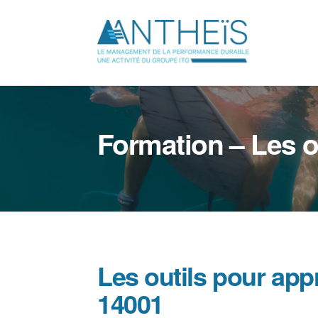
Skip
to
content
Formation – Les o
Les outils pour ap
14001