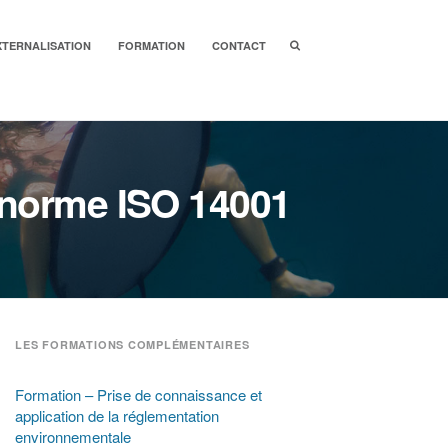
Search
XTERNALISATION
FORMATION
CONTACT
box
a norme ISO 14001
LES FORMATIONS COMPLÉMENTAIRES
Formation – Prise de connaissance et
application de la réglementation
environnementale